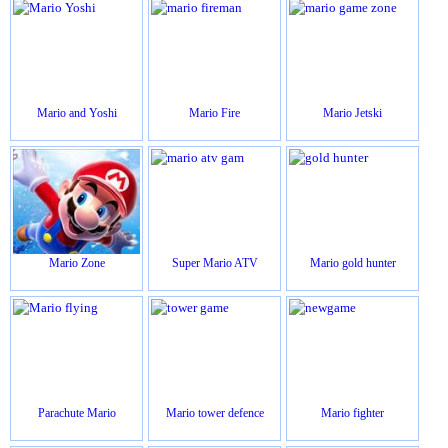
Mario and Yoshi
Mario Fire
Mario Jetski
Mario Zone
Super Mario ATV
Mario gold hunter
Parachute Mario
Mario tower defence
Mario fighter