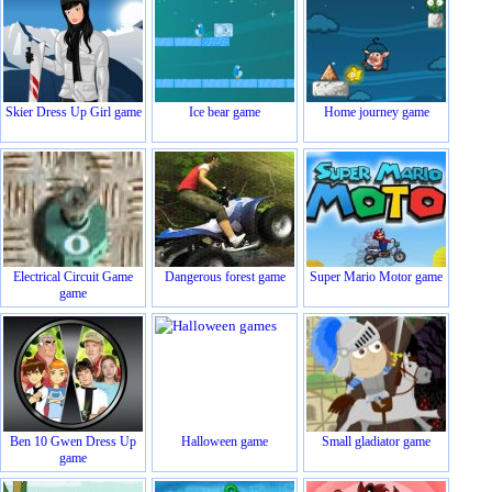
Skier Dress Up Girl game
Ice bear game
Home journey game
Electrical Circuit Game
Dangerous forest game
Super Mario Motor game
game
Ben 10 Gwen Dress Up
Halloween game
Small gladiator game
game