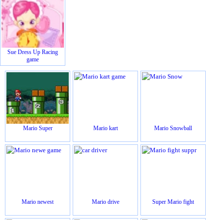
Sue Dress Up Racing
game
Mario Super
Mario kart
Mario Snowball
Mario newest
Mario drive
Super Mario fight