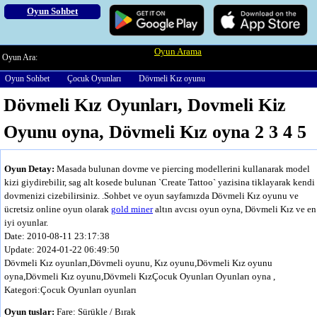
Oyun Sohbet
Oyun Arama
Oyun Ara:
Oyun Sohbet
Çocuk Oyunları
Dövmeli Kız oyunu
Dövmeli Kız Oyunları, Dovmeli Kiz
Oyunu oyna, Dövmeli Kız oyna 2 3 4 5
Oyun Detay:
Masada bulunan dovme ve piercing modellerini kullanarak model
kizi giydirebilir, sag alt kosede bulunan `Create Tattoo` yazisina tiklayarak kendi
dovmenizi cizebilirsiniz. .Sohbet ve oyun sayfamızda Dövmeli Kız oyunu ve
ücretsiz online oyun olarak
gold miner
altın avcısı oyun oyna, Dövmeli Kız ve en
iyi oyunlar.
Date: 2010-08-11 23:17:38
Update: 2024-01-22 06:49:50
Dövmeli Kız oyunları,Dövmeli oyunu, Kız oyunu,Dövmeli Kız oyunu
oyna,Dövmeli Kız oyunu,Dövmeli KızÇocuk Oyunları Oyunları oyna ,
Kategori:Çocuk Oyunları oyunları
Oyun tuslar:
Fare: Sürükle / Bırak