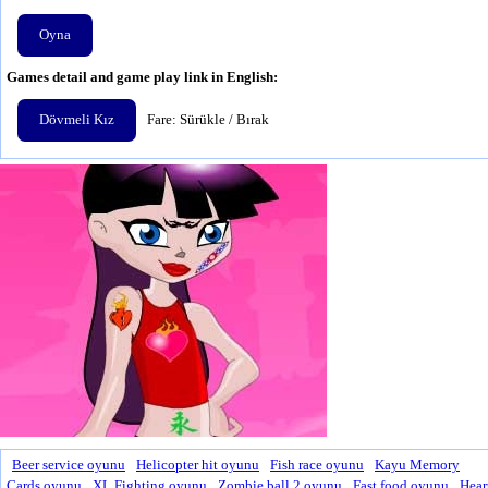
Oyna
Games detail and game play link in English:
Dövmeli Kız
Fare: Sürükle / Bırak
Beer service oyunu
Helicopter hit oyunu
Fish race oyunu
Kayu Memory
Cards oyunu
XL Fighting oyunu
Zombie ball 2 oyunu
Fast food oyunu
Hear