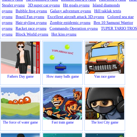
Stealer oyunu
3D super car oyunu
Hit goals oyunu
Island diamonds
oyunu
Bubble frog oyunu
Galaxy adventure oyunu
Hill taklak tetris
oyunu
Brazil Fan oyunu
Excellent aircraft attack 3D oyunu
Colored sea star
oyunu
Hair styling oyunu
Zombie epidemic oyunu
Ben 10 Samurai Warrior
oyunu
Racket race oyunu
Commando Operation oyunu
TUPER TARIO TROS
oyunu
Block World oyunu
Hot kiss oyunu
Fathers Day game
How many balls game
Van race game
The force of water game
Fast train game
The lost City game